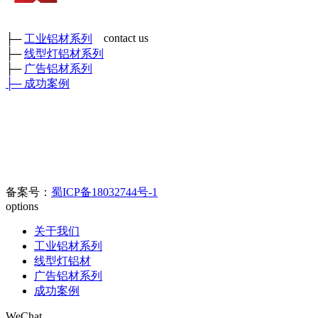
contact us
├─
工业铝材系列
├─
线型灯铝材系列
成都市凯丰嘉铝材有限公司
├─
广告铝材系列
各种工业铝材、广告铝材、装饰铝材、各种型号角铝、矩管及各
├─
成功案例
种工业异形铝材
鑫和工业园
厂部地址：四川省彭州市三环路东二段389号 （
）
门店地
址：成都新繁好迪材
料市场C区6幢698号
官方电话：400-0080-890//
028-8508-8817/028-8342-0978
电子邮箱：
123626905@qq.com
备案号：
蜀ICP备18032744号-1
options
关于我们
工业铝材系列
线型灯铝材
广告铝材系列
成功案例
WeChat