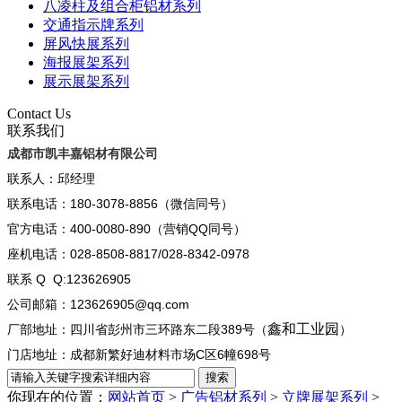
八凌柱及组合柜铝材系列
交通指示牌系列
屏风快展系列
海报展架系列
展示展架系列
Contact Us
联系我们
成都市凯丰嘉铝材有限公司
联系人：邱经理
联系电话：180-3078-8856（微信同号）
官方电话：400-0080-890（营销QQ同号）
座机电话：028-8508-8817/028-8342-0978
联系 Q Q:123626905
公司邮箱：123626905@qq.com
鑫和工业园
厂部地址：四川省彭州市三环路东二段389号（
）
门店地址：成都新繁好迪材料市场C区6幢698号
你现在的位置：
网站首页
>
广告铝材系列
>
立牌展架系列
>