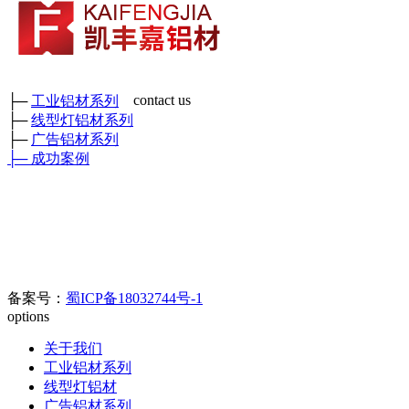
contact us
├─
工业铝材系列
├─
线型灯铝材系列
成都市凯丰嘉铝材有限公司
├─
广告铝材系列
各种工业铝材、广告铝材、装饰铝材、各种型号角铝、矩管及各
├─
成功案例
种工业异形铝材
鑫和工业园
厂部地址：四川省彭州市三环路东二段389号 （
）
门店地
址：成都新繁好迪材
料市场C区6幢698号
官方电话：400-0080-890//
028-8508-8817/028-8342-0978
电子邮箱：
123626905@qq.com
备案号：
蜀ICP备18032744号-1
options
关于我们
工业铝材系列
线型灯铝材
广告铝材系列