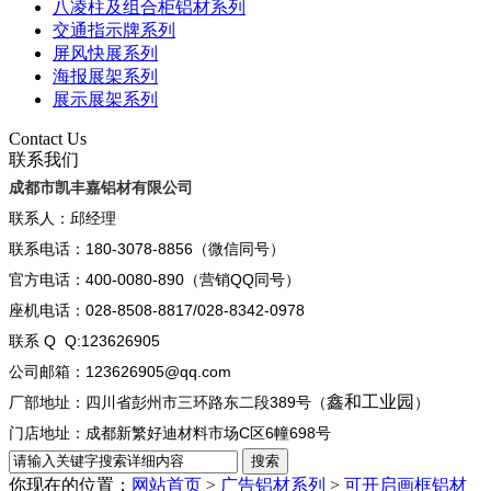
八凌柱及组合柜铝材系列
交通指示牌系列
屏风快展系列
海报展架系列
展示展架系列
Contact Us
联系我们
成都市凯丰嘉铝材有限公司
联系人：邱经理
联系电话：180-3078-8856（微信同号）
官方电话：400-0080-890（营销QQ同号）
座机电话：028-8508-8817/028-8342-0978
联系 Q Q:123626905
公司邮箱：123626905@qq.com
鑫和工业园
厂部地址：四川省彭州市三环路东二段389号（
）
门店地址：成都新繁好迪材料市场C区6幢698号
你现在的位置：
网站首页
>
广告铝材系列
>
可开启画框铝材