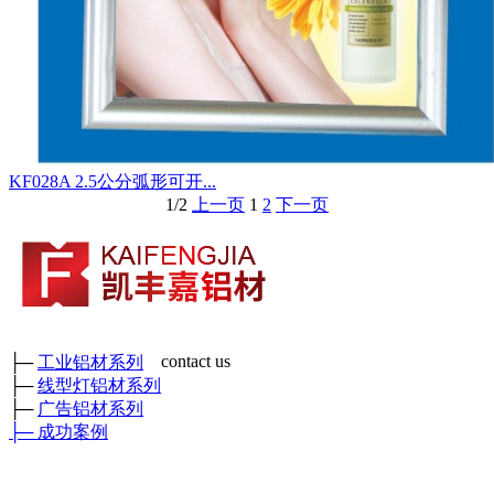
KF028A 2.5公分弧形可开...
1/2
上一页
1
2
下一页
contact us
├─
工业铝材系列
├─
线型灯铝材系列
成都市凯丰嘉铝材有限公司
├─
广告铝材系列
各种工业铝材、广告铝材、装饰铝材、各种型号角铝、矩管及各
├─
成功案例
种工业异形铝材
鑫和工业园
厂部地址：四川省彭州市三环路东二段389号 （
）
门店地
址：成都新繁好迪材