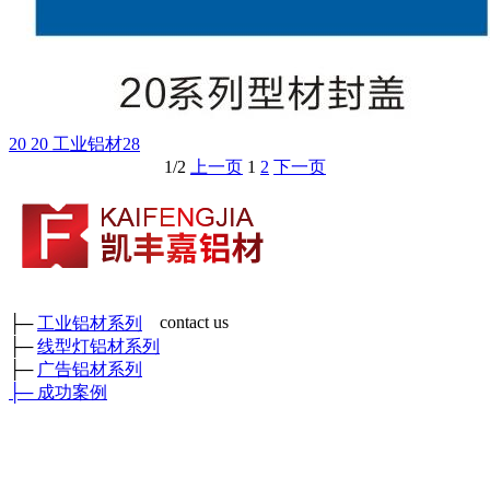
20 20 工业铝材28
1/2
上一页
1
2
下一页
contact us
├─
工业铝材系列
├─
线型灯铝材系列
成都市凯丰嘉铝材有限公司
├─
广告铝材系列
各种工业铝材、广告铝材、装饰铝材、各种型号角铝、矩管及各
├─
成功案例
种工业异形铝材
鑫和工业园
厂部地址：四川省彭州市三环路东二段389号 （
）
门店地
址：成都新繁好迪材
料市场C区6幢698号